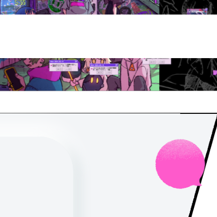
きること
homie
69Homies
はるふぁんクラブ