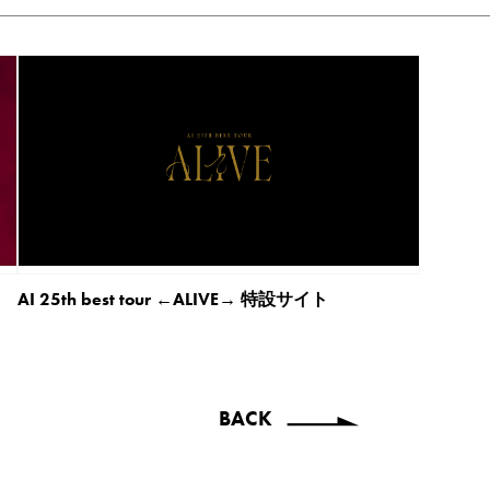
AI 25th best tour ←ALIVE→ 特設サイト
BACK