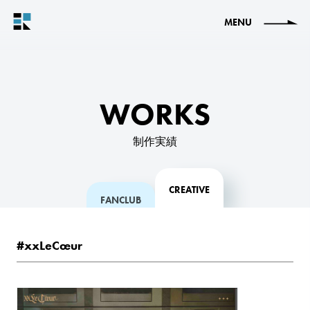
MENU
WORKS
制作実績
CREATIVE
FANCLUB
#xxLeCœur