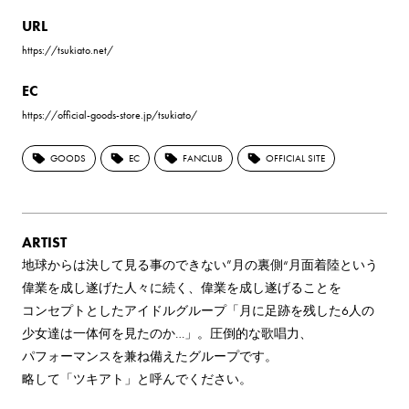
URL
https://tsukiato.net/
EC
https://official-goods-store.jp/tsukiato/
GOODS
EC
FANCLUB
OFFICIAL SITE
ARTIST
地球からは​決して​見る​事のできない​”月の​裏側“月面着陸と​いう​
偉業を​成し遂げた​人々に​続く、​偉業を​成し遂げる​ことを​
コンセプトとした​アイドルグループ「月に​足跡を​残した​6人の​
少女達は​一体何を​見たのか…」。​圧倒的な​歌唱力、​
パフォーマンスを​兼ね備えたグループです。
略して​「ツキアト」と​呼んでください。