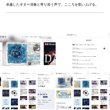
卓越した​ギター演奏と​寄り​添う声で、​こころを​歌い​上げる。