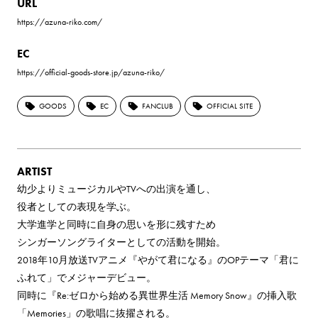
URL
https://azuna-riko.com/
EC
https://official-goods-store.jp/azuna-riko/
GOODS
EC
FANCLUB
OFFICIAL SITE
ARTIST
幼少より​ミュージカルや​TVへの​出演を​通し、
役者と​しての​表現を​学ぶ。
大学進学と​同時に​自身の​思いを​形に​残すため
シンガーソングライターと​しての​活動を​開始。
2018年10月放送TVアニメ​『やがて君に​なる』の​OPテーマ​「君に​
ふれて」で​メジャーデビュー。
同時に​『Re:ゼロから​始める​異世界生活 Memory Snow』の​挿入歌​
「Memories」の​歌唱に​抜擢される。